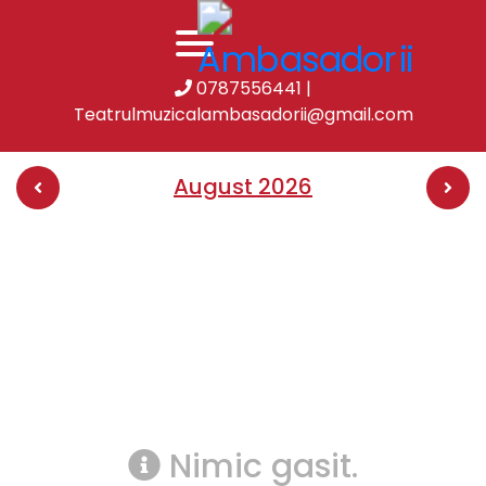
0787556441
|
Calendar
Teatrulmuzicalambasadorii@gmail.com
August 2026
Nimic gasit.